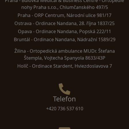
Praha -
Bulovka Medical & Business Centre - Ortopedie
nohy Praha s.r.o., Chlumčanského 497/5
Praha -
ORP Centrum, Národní ulice 981/17
Ostrava -
Ordinace Nandana, 28. října 1837/25
Opava -
Ordinace Nandana, Popská 222/11
Bruntál -
Ordinace Nandana, Nádražní 1589/29
Žilina -
Ortopedická ambulance MUDr. Štefana
Štempla, Vojtecha Spanyola 8633/43P
Holíč -
Ordinace Stardent, Hviezdoslavova 7
Telefon
+420 736 537 610