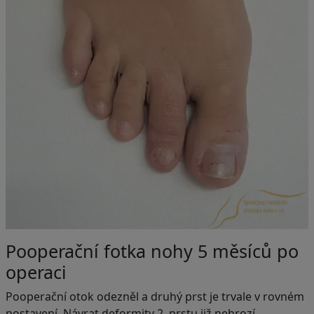
Pooperační fotka nohy 5 měsíců po
operaci
Pooperační otok odezněl a druhý prst je trvale v rovném
postavení. Návrat deformity 2. prstu již nehrozí.