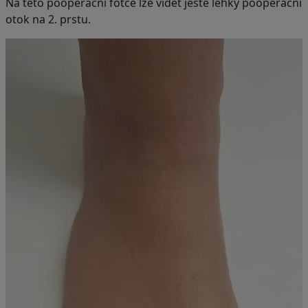
Na této pooperační fotce lze vidět ještě lehký pooperační
otok na 2. prstu.