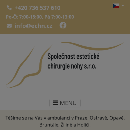
+420 736 537 610
Po-Čt 7:00-15:00, Pá 7:00-13:00
info@echn.cz
MENU
Těšíme se na Vás v ambulanci v Praze, Ostravě, Opavě,
Bruntále, Žilině a Holíči.