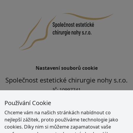
Nastavení souborů cookie
Společnost estetické chirurgie nohy s.r.o.
IČ: 10997741
Jindřichova 2603/10, 702 00 Ostrava
Používání Cookie
bankovní spojení: 123-5179720237/0100
Chceme vám na našich stránkách nabídnout co
IBAN: CZ48 0100 0001 2351 7972 0237
nejlepší zážitek, proto používáme technologie jako
cookies. Díky nim si můžeme zapamatovat vaše
Co operujeme