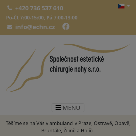
+420 736 537 610
Po-Čt 7:00-15:00, Pá 7:00-13:00
info@echn.cz
MENU
Těšíme se na Vás v ambulanci v Praze, Ostravě, Opavě,
Bruntále, Žilině a Holíči.