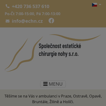
+420 736 537 610
Po-Čt 7:00-15:00, Pá 7:00-13:00
info@echn.cz
MENU
Těšíme se na Vás v ambulanci v Praze, Ostravě, Opavě,
Bruntále, Žilině a Holíči.