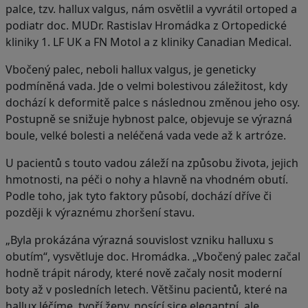
palce, tzv. hallux valgus, nám osvětlil a vyvrátil ortoped a
podiatr doc. MUDr. Rastislav Hromádka z Ortopedické
kliniky 1. LF UK a FN Motol a z kliniky Canadian Medical.
Vbočený palec, neboli hallux valgus, je geneticky
podmíněná vada. Jde o velmi bolestivou záležitost, kdy
dochází k deformitě palce s následnou změnou jeho osy.
Postupně se snižuje hybnost palce, objevuje se výrazná
boule, velké bolesti a neléčená vada vede až k artróze.
U pacientů s touto vadou záleží na způsobu života, jejich
hmotnosti, na péči o nohy a hlavně na vhodném obutí.
Podle toho, jak tyto faktory působí, dochází dříve či
později k výraznému zhoršení stavu.
„Byla prokázána výrazná souvislost vzniku halluxu s
obutím“, vysvětluje doc. Hromádka. „Vbočený palec začal
hodně trápit národy, které nově začaly nosit moderní
boty až v posledních letech. Většinu pacientů, které na
hallux léčíme, tvoří ženy, nosící sice elegantní, ale