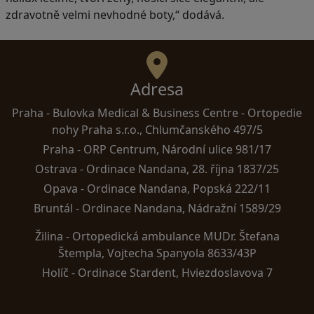
zdravotně velmi nevhodné boty,“ dodává.
Adresa
Praha -
Bulovka Medical & Business Centre - Ortopedie
nohy Praha s.r.o., Chlumčanského 497/5
Praha -
ORP Centrum, Národní ulice 981/17
Ostrava -
Ordinace Nandana, 28. října 1837/25
Opava -
Ordinace Nandana, Popská 222/11
Bruntál -
Ordinace Nandana, Nádražní 1589/29
Žilina -
Ortopedická ambulance MUDr. Štefana
Štempla, Vojtecha Spanyola 8633/43P
Holíč -
Ordinace Stardent, Hviezdoslavova 7