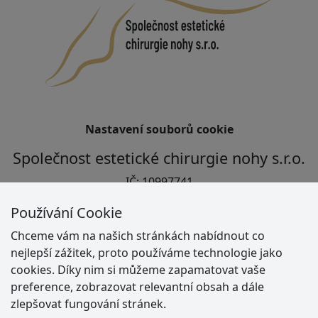
Nastavení souborů cookie
Společnost estetické chirurgie nohy s.r.o.
IČ: 10997741
Jindřichova 2603/10, 702 00 Ostrava
Používání Cookie
bankovní spojení: 123-5179720237/0100
Chceme vám na našich stránkách nabídnout co
IBAN: CZ48 0100 0001 2351 7972 0237
nejlepší zážitek, proto používáme technologie jako
cookies. Díky nim si můžeme zapamatovat vaše
Co operujeme
preference, zobrazovat relevantní obsah a dále
zlepšovat fungování stránek.
Vbočený palec